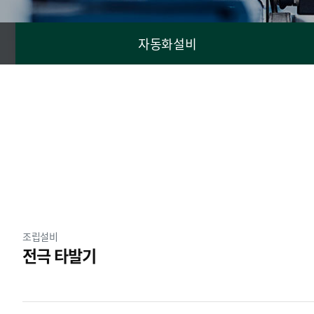
자동화설비
분류
조립설비
전극 타발기